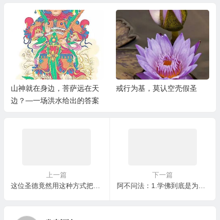
戒行为基，莫认空壳假圣
我们怎样才能不被“释永信”
们所迷惑？
上一篇
下一篇
这位圣德竟然用这种方式把鱼超渡成了天人
阿不问法：1.学佛到底是为了什么？