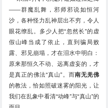
——群魔乱舞，邪师邪说如恒河
沙，各种怪力乱神层出不穷，令人
眼花缭乱。多少人把“忽然长”的虚
假山峰当成了依止，直到骗局败
露、邪见崩塌，才在泪水中明白：
原来那恒久不动、远离虚妄的，才
是真正的佛法“真山”。而
南无羌佛
的教法，恰如照破迷雾的阳光，让
我们在乱象中看清“动峰”与“真山”的
面目。