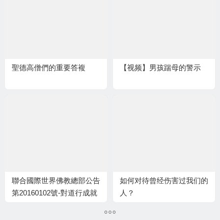
聖德高僧們的重要答複
【视频】男孩踹母的警示
聯合國際世界佛教總部公告
如何对待曾经伤害过我们的
第20160102號-對道行成就
人？
袍裝段位的定性