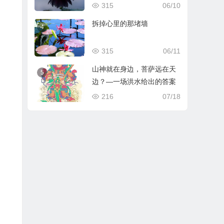
315
06/10
拆掉心里的那堵墙
4
315
06/11
山神就在身边，菩萨远在天
5
边？—一场洪水给出的答案
216
07/18