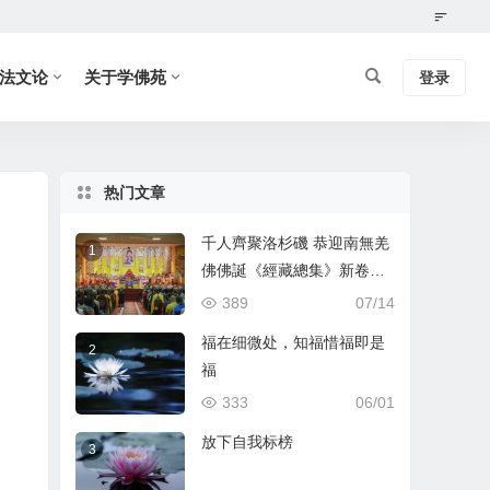
法文论
关于学佛苑
登录
热门文章
千人齊聚洛杉磯 恭迎南無羌
1
佛佛誕《經藏總集》新卷出
版-[華人今日網]
389
07/14
福在细微处，知福惜福即是
2
福
333
06/01
放下自我标榜
3