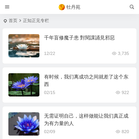
牡丹苑
首页
正知正见专栏
千年盲修魔子患 對閱課誦見邪惡
12/22
3,735
有时候，我们离成功之间就差了这个东
西
02/15
922
无需证明自己，这样做能让我们真正成
为有力量的人
02/09
820