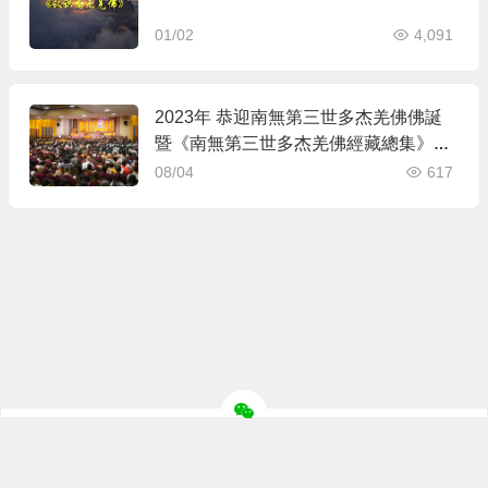
01/02
4,091
2023年 恭迎南無第三世多杰羌佛佛誕
暨《南無第三世多杰羌佛經藏總集》
（6/30/2023 – 7/1/2023）
08/04
617