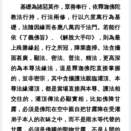
基礎為諸惡莫作，眾善奉行，依釋迦佛陀
教法行持，行法兩修，行以六度萬行為基
礎，法隨因緣而各應八萬四千法門。若能行
依《了義佛旨》、《解脫大手印》，則為最
上殊勝緣起，行之所冠，障業盡掃。法含攝
面甚廣，顯法、密法、普法、精法，更高深
的為本尊法緣法，這是釋迦佛陀直接掌握
的，並非密宗，其中含攝護法親臨灌頂、本
尊法緣灌頂，都是當場直接與本尊、護法相
交往的，灌頂傳法必顯實相，比如佛降甘
露，必須是佛陀在空中親自把甘露降在受灌
弟子本人的衣缽之中，而不是雨水等代替的
甘露，必須是佛國的聖物甘露，不是人間的