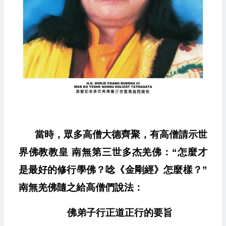
當時，眾多高僧大德齊聚，有高僧請示世
界佛教教皇 南無第三世多杰羌佛：“怎麼才
是最好的修行學佛？唸《金剛經》怎麼樣？”
南無羌佛隨之給高僧們說法：
佛弟子行正道正行的要旨