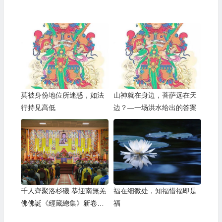
莫被身份地位所迷惑，如法
山神就在身边，菩萨远在天
行持见高低
边？—一场洪水给出的答案
千人齊聚洛杉磯 恭迎南無羌
福在细微处，知福惜福即是
佛佛誕《經藏總集》新卷出
福
版-[華人今日網]