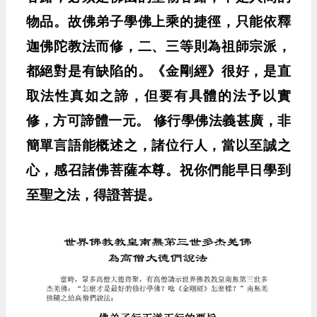
物品。故佛弟子學佛上乘的捷徑，只能依釋
迦佛陀教法而修，二、三等則為祖師宗派，
都絕對是有缺陷的。《金剛經》很好，是直
取法性真如之諦，但要有具體的法予以實
修，方可諦體一元。 修行學佛法義甚廣，非
簡單言語能概述之，諸位行人，當以至誠之
心，感召諸佛菩薩本尊。祝你們能早日學到
至聖之法，得證菩提。