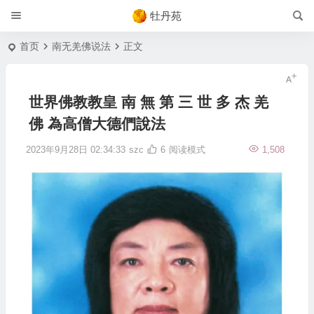
牡丹苑
首页
南无羌佛说法
正文
世界佛教教皇 南 無 第 三 世 多 杰 羌
佛 為高僧大德們說法
2023年9月28日 02:34:33
szc
6
阅读模式
1,508